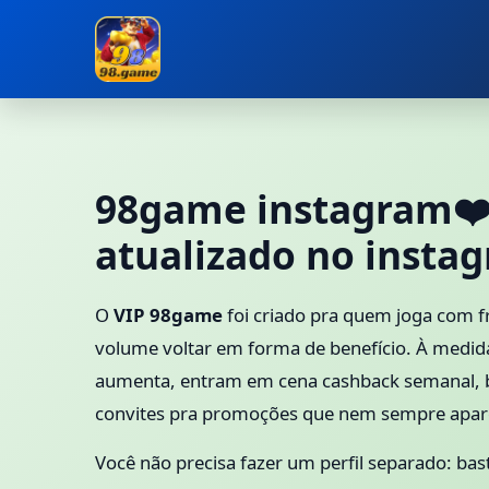
98game instagram❤️ 
atualizado no insta
O
VIP 98game
foi criado pra quem joga com f
volume voltar em forma de benefício. À medi
aumenta, entram em cena cashback semanal, b
convites pra promoções que nem sempre apa
Você não precisa fazer um perfil separado: bast