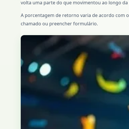
volta uma parte do que movimentou ao longo da
A porcentagem de retorno varia de acordo com o ní
chamado ou preencher formulário.