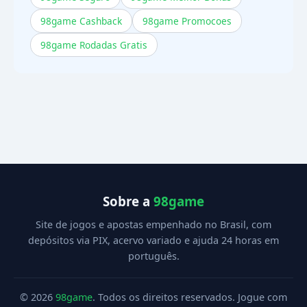
98game Cashback
98game Promocoes
98game Rodadas Gratis
Sobre a
98game
Site de jogos e apostas empenhado no Brasil, com
depósitos via PIX, acervo variado e ajuda 24 horas em
português.
© 2026
98game
. Todos os direitos reservados. Jogue com