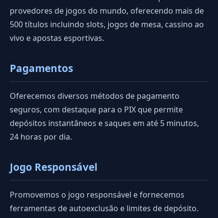
provedores de jogos do mundo, oferecendo mais de
500 títulos incluindo slots, jogos de mesa, cassino ao
vivo e apostas esportivas.
Pagamentos
Oferecemos diversos métodos de pagamento
seguros, com destaque para o PIX que permite
depósitos instantâneos e saques em até 5 minutos,
24 horas por dia.
Jogo Responsável
Promovemos o jogo responsável e fornecemos
ferramentas de autoexclusão e limites de depósito.