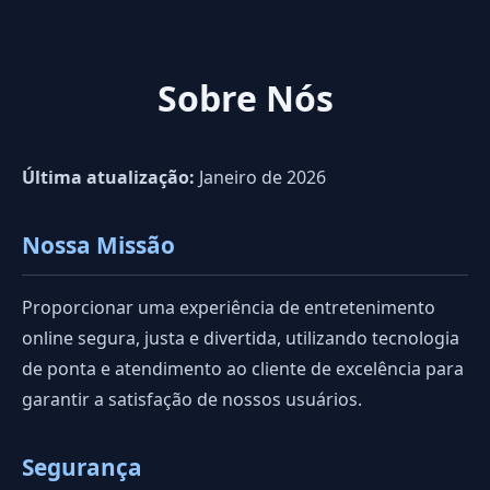
Sobre Nós
Última atualização:
Janeiro de 2026
Nossa Missão
Proporcionar uma experiência de entretenimento
online segura, justa e divertida, utilizando tecnologia
de ponta e atendimento ao cliente de excelência para
garantir a satisfação de nossos usuários.
Segurança