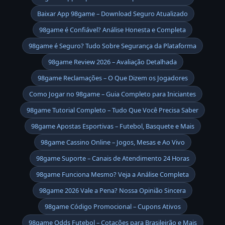
Baixar App 98game – Download Seguro Atualizado
98game é Confiável? Análise Honesta e Completa
98game é Seguro? Tudo Sobre Segurança da Plataforma
98game Review 2026 – Avaliação Detalhada
98game Reclamações – O Que Dizem os Jogadores
Como Jogar no 98game – Guia Completo para Iniciantes
98game Tutorial Completo – Tudo Que Você Precisa Saber
98game Apostas Esportivas – Futebol, Basquete e Mais
98game Cassino Online – Jogos, Mesas e Ao Vivo
98game Suporte – Canais de Atendimento 24 Horas
98game Funciona Mesmo? Veja a Análise Completa
98game 2026 Vale a Pena? Nossa Opinião Sincera
98game Código Promocional – Cupons Ativos
98game Odds Futebol – Cotações para Brasileirão e Mais