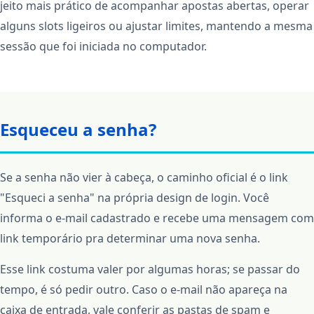
jeito mais prático de acompanhar apostas abertas, operar
alguns slots ligeiros ou ajustar limites, mantendo a mesma
sessão que foi iniciada no computador.
Esqueceu a senha?
Se a senha não vier à cabeça, o caminho oficial é o link
"Esqueci a senha" na própria design de login. Você
informa o e‑mail cadastrado e recebe uma mensagem com
link temporário pra determinar uma nova senha.
Esse link costuma valer por algumas horas; se passar do
tempo, é só pedir outro. Caso o e‑mail não apareça na
caixa de entrada, vale conferir as pastas de spam e