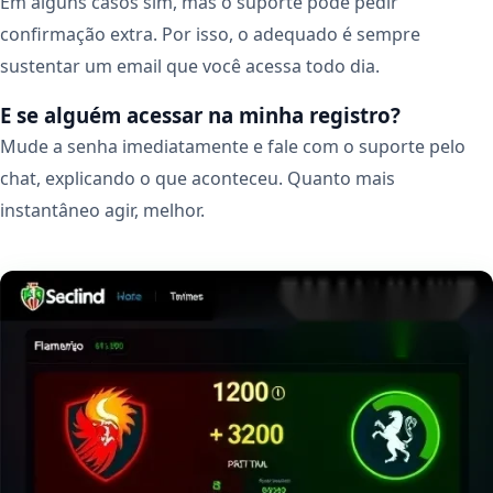
Em alguns casos sim, mas o suporte pode pedir
confirmação extra. Por isso, o adequado é sempre
sustentar um email que você acessa todo dia.
E se alguém acessar na minha registro?
Mude a senha imediatamente e fale com o suporte pelo
chat, explicando o que aconteceu. Quanto mais
instantâneo agir, melhor.