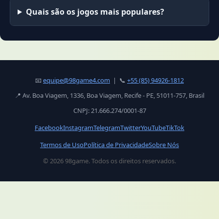
Quais são os jogos mais populares?
📧
equipe@98game4.com
| 📞
+55 (85) 94926-1812
📍 Av. Boa Viagem, 1336, Boa Viagem, Recife - PE, 51011-757, Brasil
CNPJ: 21.666.274/0001-87
Facebook
Instagram
Telegram
Twitter
YouTube
TikTok
Termos de Uso
Política de Privacidade
Sobre Nós
© 2026 98game. Todos os direitos reservados.