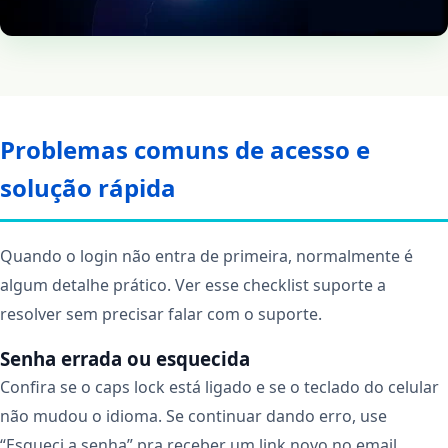
Problemas comuns de acesso e
solução rápida
Quando o login não entra de primeira, normalmente é
algum detalhe prático. Ver esse checklist suporte a
resolver sem precisar falar com o suporte.
Senha errada ou esquecida
Confira se o caps lock está ligado e se o teclado do celular
não mudou o idioma. Se continuar dando erro, use
“Esqueci a senha” pra receber um link novo no email.