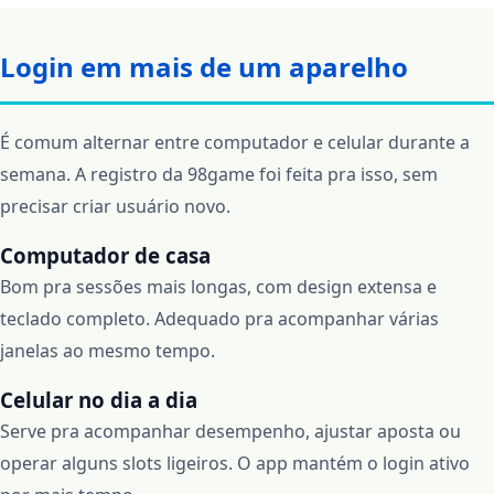
Login em mais de um aparelho
É comum alternar entre computador e celular durante a
semana. A registro da 98game foi feita pra isso, sem
precisar criar usuário novo.
Computador de casa
Bom pra sessões mais longas, com design extensa e
teclado completo. Adequado pra acompanhar várias
janelas ao mesmo tempo.
Celular no dia a dia
Serve pra acompanhar desempenho, ajustar aposta ou
operar alguns slots ligeiros. O app mantém o login ativo