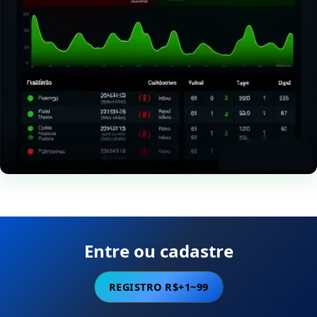
Entre ou cadastre
REGISTRO R$+1~99