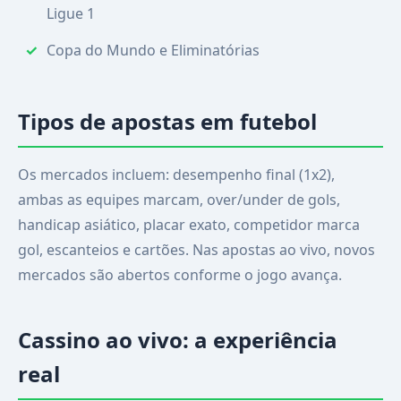
Ligue 1
Copa do Mundo e Eliminatórias
Tipos de apostas em futebol
Os mercados incluem: desempenho final (1x2),
ambas as equipes marcam, over/under de gols,
handicap asiático, placar exato, competidor marca
gol, escanteios e cartões. Nas apostas ao vivo, novos
mercados são abertos conforme o jogo avança.
Cassino ao vivo: a experiência
real