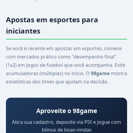
Apostas em esportes para
iniciantes
Se você é recente em apostas em esportes, comece
com mercados prático como "desempenho final"
(1x2) em jogos de futebol que você acompanha. Evite
acumuladoras (múltiplas) no início. O
98game
mostra
estatísticas dos times que ajudam na decisão.
Aproveite o 98game
Abra sua cadastro, deposite via PIX e jogue com
bônus de boas-vindas